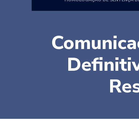
Comunicaç
Definiti
Res