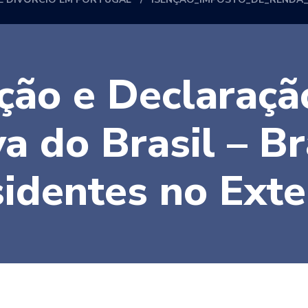
ão e Declaraçã
va do Brasil – Br
identes no Exte