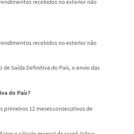
os rendimentos recebidos no exterior não
os rendimentos recebidos no exterior não
de Saída Definitiva do País, o envio das
iva do País?
s primeiros 12 meses consecutivos de
fazer o cálculo mensal do carnê-leão e