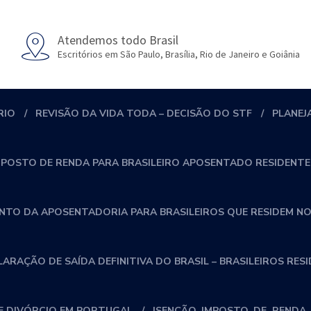
Atendemos todo Brasil
Escritórios em São Paulo, Brasília, Rio de Janeiro e Goiânia
RIO
REVISÃO DA VIDA TODA – DECISÃO DO STF
PLANEJ
MPOSTO DE RENDA PARA BRASILEIRO APOSENTADO RESIDENTE
NTO DA APOSENTADORIA PARA BRASILEIROS QUE RESIDEM NO
RAÇÃO DE SAÍDA DEFINITIVA DO BRASIL – BRASILEIROS RES
 DIVÓRCIO EM PORTUGAL
ISENÇÃO_IMPOSTO_DE_RENDA