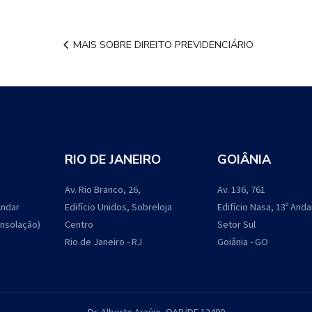
MAIS SOBRE DIREITO PREVIDENCIÁRIO
RIO DE JANEIRO
GOIÂNIA
Av. Rio Branco, 26,
Av. 136, 761
 Andar
Edifício Unidos, Sobreloja
Edifício Nasa, 13º Anda
onsolação)
Centro
Setor Sul
Rio de Janeiro - RJ
Goiânia - GO
Dr. Alberto Araújo, OAB/DF 12490