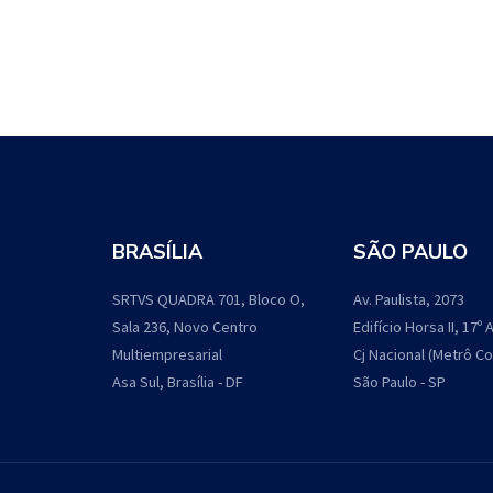
BRASÍLIA
SÃO PAULO
SRTVS QUADRA 701, Bloco O,
Av. Paulista, 2073
Sala 236, Novo Centro
Edifício Horsa II, 17º
Multiempresarial
Cj Nacional (Metrô C
Asa Sul, Brasília - DF
São Paulo - SP