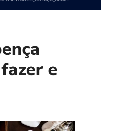
oença
 fazer e