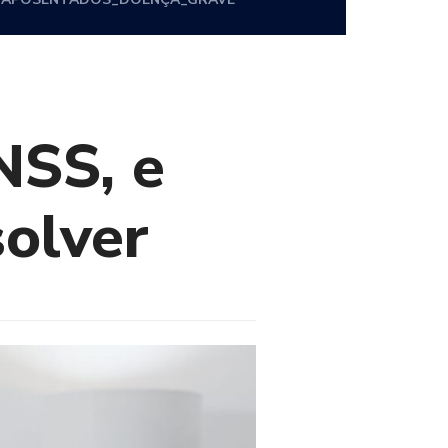
NSS, e
olver