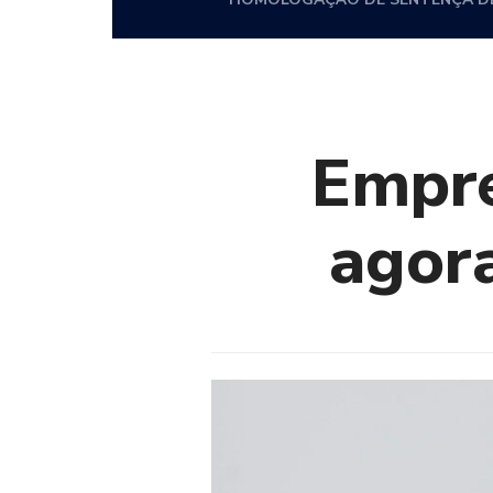
Empre
agor