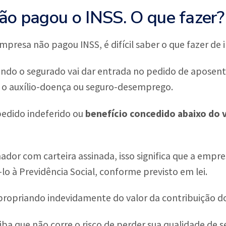
o pagou o INSS. O que fazer?
presa não pagou INSS, é difícil saber o que fazer de
ndo o segurado vai dar entrada no pedido de aposenta
 o auxílio-doença ou seguro-desemprego.
edido indeferido ou
benefício concedido abaixo do 
dor com carteira assinada, isso significa que a empr
lo à Previdência Social, conforme previsto em lei.
apropriando indevidamente do valor da contribuição 
aiba que não corre o risco de perder sua qualidade de 