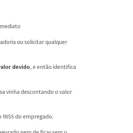
 imediato
doria ou solicitar qualquer
valor devido
, e então identifica
esa vinha descontando o valor
do INSS do empregado.
segurado nem de ficar sem o