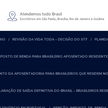
Atendemos todo Brasil
Escritórios em São Paulo, Brasília, Rio de Janeiro e Goiânia
RIO
REVISÃO DA VIDA TODA – DECISÃO DO STF
PLANEJ
MPOSTO DE RENDA PARA BRASILEIRO APOSENTADO RESIDENTE
NTO DA APOSENTADORIA PARA BRASILEIROS QUE RESIDEM NO
RAÇÃO DE SAÍDA DEFINITIVA DO BRASIL – BRASILEIROS RES
 DIVÓRCIO EM PORTUGAL
ISENÇÃO_IMPOSTO_DE_RENDA