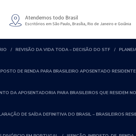
Atendemos todo Brasil
Escritórios em São Paulo, Brasília, Rio de Janeiro e Goiânia
RIO
REVISÃO DA VIDA TODA – DECISÃO DO STF
PLANEJ
MPOSTO DE RENDA PARA BRASILEIRO APOSENTADO RESIDENTE
NTO DA APOSENTADORIA PARA BRASILEIROS QUE RESIDEM NO
RAÇÃO DE SAÍDA DEFINITIVA DO BRASIL – BRASILEIROS RES
 DIVÓRCIO EM PORTUGAL
ISENÇÃO_IMPOSTO_DE_RENDA