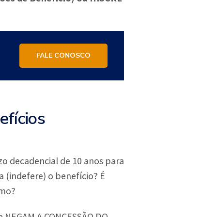
FALE CONOSCO
efícios
zo decadencial de 10 anos para
a (indefere) o benefício? É
imo?
s que NEGAM A CONCESSÃO DO