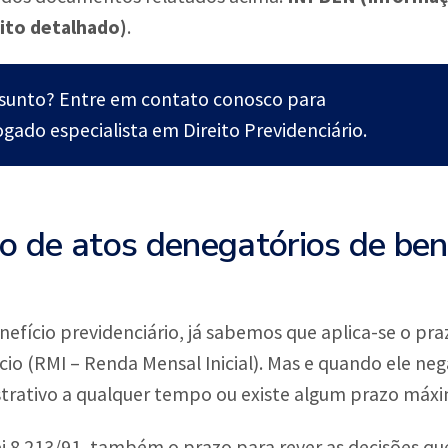
ito detalhado)
.
ssunto? Entre em contato conosco para
gado especialista em Direito Previdenciário.
o de atos denegatórios de ben
fício previdenciário, já sabemos que aplica-se o pra
cio (RMI – Renda Mensal Inicial). Mas e quando ele neg
istrativo a qualquer tempo ou existe algum prazo máx
Lei 8.213/91, também o prazo para rever as decisõe