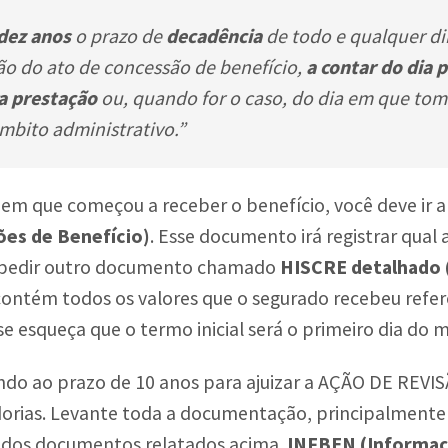
dez anos
o prazo de
decadência
de todo e qualquer di
são do ato de concessão de benefício,
a contar do dia 
a prestação
ou, quando for o caso, do dia em que to
âmbito administrativo.”
 em que começou a receber o benefício, você deve ir 
es de Benefício)
. Esse documento irá registrar qua
o pedir outro documento chamado
HISCRE detalhado (
ontém todos os valores que o segurado recebeu refer
se esqueça que o termo inicial será o primeiro dia do 
tendo ao prazo de 10 anos para ajuizar a AÇÃO DE REV
rias. Levante toda a documentação, principalmente 
m dos documentos relatados acima.
INFBEN (Informaçõ