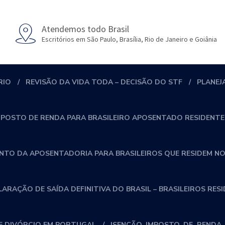
Atendemos todo Brasil
Escritórios em São Paulo, Brasília, Rio de Janeiro e Goiânia
RIO
REVISÃO DA VIDA TODA – DECISÃO DO STF
PLANEJ
MPOSTO DE RENDA PARA BRASILEIRO APOSENTADO RESIDENTE
NTO DA APOSENTADORIA PARA BRASILEIROS QUE RESIDEM NO
RAÇÃO DE SAÍDA DEFINITIVA DO BRASIL – BRASILEIROS RES
 DIVÓRCIO EM PORTUGAL
ISENÇÃO_IMPOSTO_DE_RENDA