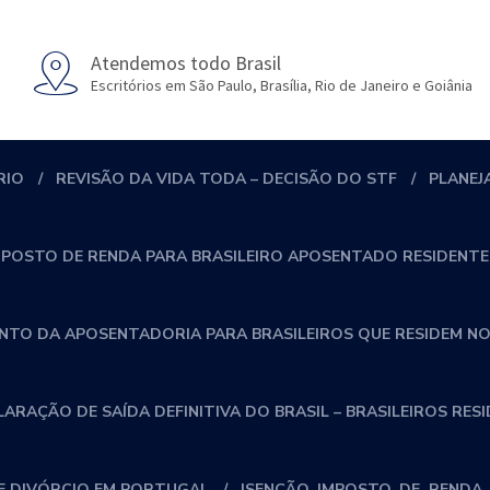
Atendemos todo Brasil
Escritórios em São Paulo, Brasília, Rio de Janeiro e Goiânia
RIO
REVISÃO DA VIDA TODA – DECISÃO DO STF
PLANEJ
MPOSTO DE RENDA PARA BRASILEIRO APOSENTADO RESIDENTE
NTO DA APOSENTADORIA PARA BRASILEIROS QUE RESIDEM NO
RAÇÃO DE SAÍDA DEFINITIVA DO BRASIL – BRASILEIROS RES
 DIVÓRCIO EM PORTUGAL
ISENÇÃO_IMPOSTO_DE_RENDA